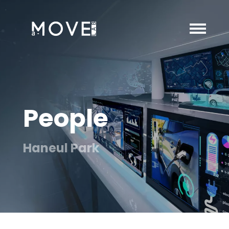
People
Haneul Park