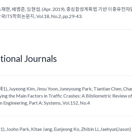
 소재현, 배범준, 임현섭. (Apr. 2019). 중심합성계획법 기반 이
TS학회논문지, Vol.18, No.2, pp.29-43.
tional Journals
1), Juyeong Kim, Jinsu Yoon, Juneyoung Park, Tiantian Chen, Chang
ying the Main Factors in Traffic Crashes: A Bibliometric Review of 
n Engineering, Part A: Systems, Vol.152, No.4
), Jooho Park, Kitae Jang, Eunjeong Ko, Zhibin Li, Jaehyun(Jason)