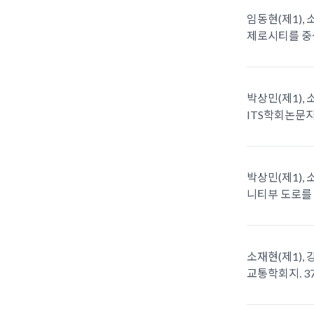
임동현(제1), 
제로시티를 중심으
박상민(제1), 
ITS학회논문지. 
박상민(제1), 
니티부 도로를 중심
소재현(제1), 
교통학회지. 37권