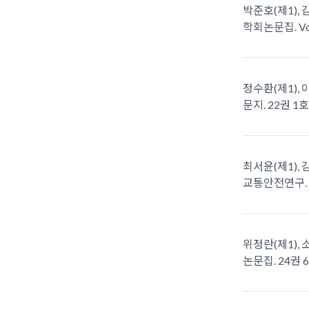
박준호(제1), 
학회논문집. Vol.2
정수환(제1), 
문지. 22권 1호. 
최서윤(제1), 
교통안전연구. 41
위정란(제1), 
논문집. 24권 6호