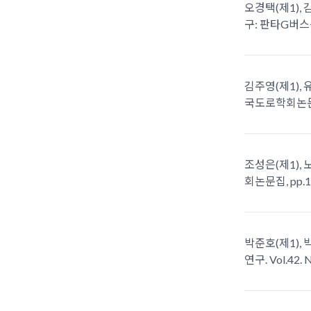
오경택(제1), 
구: 판타G버스를 
김주영(제1), 
국도로학회논문집, 
조성은(제1), 
회논문집, pp.14
박준호(제1), 
연구. Vol.42. N