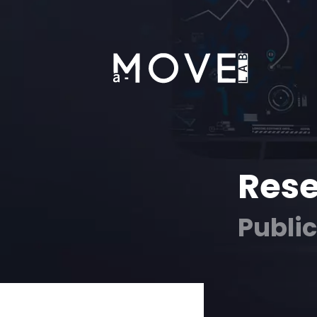
Res
Publi