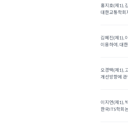
홍지호(제1), 
대한교통학회지. 4
김혜진(제1), 
이용하여. 대한교
오경택(제1), 
개선방향에 관한 
이지연(제1), 박
한국ITS학회논문지