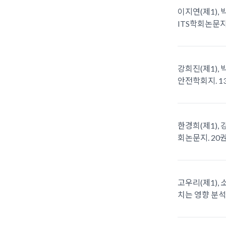
이지연(제1), 
ITS학회논문지. 
강희진(제1), 
안전학회지. 13권
한경희(제1), 
회논문지. 20권 6
고우리(제1), 
치는 영향 분석. 